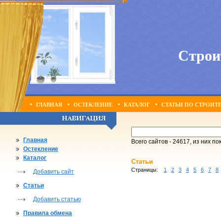
Строи
ГЛАВНАЯ
ОСТЕКЛЕНИЕ
КАТАЛОГ
СТАТЬИ ПО СТРОИТ
Главная
Всего сайтов - 24617, из них по
Остекление
Каталог
Статьи
Страницы:
1
2
3
4
5
6
7
8
Добавить сайт
Статьи
Добавить статью
Правила обмена