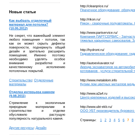
http://cleanprice.ru/
Прачечное оборудование, оборудо
Новые статьи
http://rikon.ru/
Как выбрать отделочный
Рикон - сварочные полуавтоматы. 
материал для потолка?
(10.05.2012)
http://www.partservice.ru/
Не секрет, что важнейший элемент
Компания ПАРТСЕРВИС - Запчасти,
любого помещения - потолок, так
тяжелых карьерных самосвалов. Запч
как он может скрыть дефекты
поверхности, подчеркнуть общий
http://hydront.ru/
дизайн и зрительно расширить
Гидравлическое оборудование: ги
помещение. Именно поэтому
необходимо уделять особое
внимание разработке и
http://autoexkavator.ru/
качественному исполнению
Аренда экскаваторов на автомобиль
потолочных покрытий.
котлованов , услуги строительной 
Строительство
:
Отделочные
http://www.metalolom.info
материалы
Купим лом цветных металлов медь
Отделка интерьера камнем
http://www.a2a4.ru
(9.08.2011)
Центр крепежных изделий и высок
Стремление к экологичным
http://www.ubt-ekb.ru/
природным материалам в
ООО УБТ производитель бурового 
строительстве и отделке
обусловило растущую
популярность натурального камня.
Страницы:
1
2
3
4
5
6
7
8
Другие ресурсы
:
Дизайн