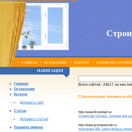
Строи
ГЛАВНАЯ
ОСТЕКЛЕНИЕ
КАТАЛОГ
СТАТЬИ ПО СТРОИТ
Главная
Всего сайтов - 24617, из них по
Остекление
Каталог
Строительная техника и об
Добавить сайт
Статьи
http://www.firstsklad.ru/
Складская техника, тележки для с
Добавить статью
http://www.promputsnab.ru
Правила обмена
подкладка Д65, завод рельсы прои